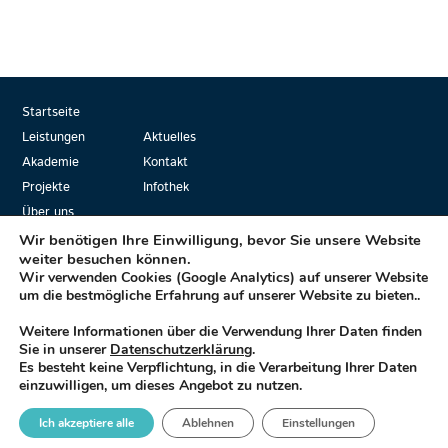
Startseite
Leistungen
Aktuelles
Akademie
Kontakt
Projekte
Infothek
Über uns
Wir benötigen Ihre Einwilligung, bevor Sie unsere Website
weiter besuchen können.
Wir verwenden Cookies (Google Analytics) auf unserer Website
Mplus… die Formel für Ihren Erfolg!
um die bestmögliche Erfahrung auf unserer Website zu bieten..
Weitere Informationen über die Verwendung Ihrer Daten finden
Sie in unserer
Datenschutzerklärung
.
Es besteht keine Verpflichtung, in die Verarbeitung Ihrer Daten
M
plus Management GmbH
einzuwilligen, um dieses Angebot zu nutzen.
HINWEISGEBER
DATENSCHUTZ
IMPRESSUM
Ich akzeptiere alle
Ablehnen
Einstellungen