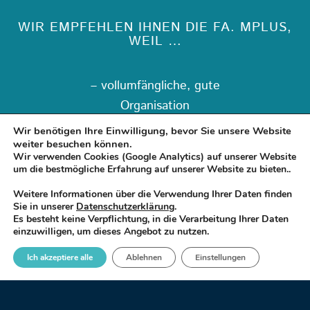
WIR EMPFEHLEN IHNEN DIE FA. MPLUS,
WEIL …
– vollumfängliche, gute
Organisation
Wir benötigen Ihre Einwilligung, bevor Sie unsere Website
– professionelle Durchführung
weiter besuchen können.
der Safety Hours
Wir verwenden Cookies (Google Analytics) auf unserer Website
um die bestmögliche Erfahrung auf unserer Website zu bieten..
– zuverlässig bei Absprachen
Weitere Informationen über die Verwendung Ihrer Daten finden
und Terminen
Sie in unserer
Datenschutzerklärung
.
Es besteht keine Verpflichtung, in die Verarbeitung Ihrer Daten
einzuwilligen, um dieses Angebot zu nutzen.
– kurze Reaktionszeiten
Ich akzeptiere alle
Ablehnen
Einstellungen
– kompetente Projektpartner