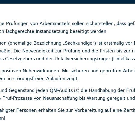
ßige Prüfungen von Arbeitsmitteln sollen sicherstellen, dass 
ch fachgerechte Instandsetzung beseitigt werden.
en (ehemalige Bezeichnung „Sachkundige“) ist erstmalig vor E
äßig. Die Notwendigkeit zur Prüfung und die Fristen bis zur
es Gesetzgebers und der Unfallversicherungsträger (Unfallka
en positiven Nebenwirkungen: Mit sicheren und geprüften Arbeit
lem in störungsfreien Abläufen zeigt.
t und Gegenstand jeden QM-Audits ist die Handhabung der Prüf
e Prüf-Prozesse von Neuanschaffung bis Wartung geregelt un
higter Personen erhalten Sie zur Vorbereitung auf eine Zert
an!