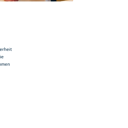
erheit
ie
ahmen