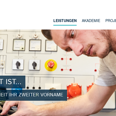
LEISTUNGEN
AKADEMIE
PROJ
 IST...
HEIT IHR ZWEITER VORNAME