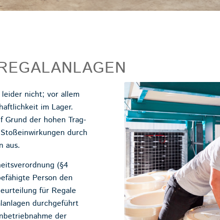
 REGALANLAGEN
eider nicht; vor allem
aftlichkeit im Lager.
f Grund der hohen Trag-
 Stoßeinwirkungen durch
n aus.
heitsverordnung (§4
 befähigte Person den
eurteilung für Regale
lanlagen durchgeführt
Inbetriebnahme der