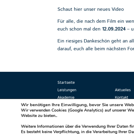
Schaut hier unser neues Video
Für alle, die nach dem Film ein wen
euch schon mal den
12.09.2024
– u
Ein riesiges Dankeschön geht an a
darauf, euch alle beim nächsten F
Startseite
Leistungen
Aktuelles
Akademie
Kontakt
Wir benötigen Ihre Einwilligung, bevor Sie unsere We
Projekte
Infothek
Wir verwenden Cookies (Google Analytics) auf unserer We
Über uns
Website zu bieten..
Weitere Informationen über die Verwendung Ihrer Daten fi
M
plus Management GmbH
Es besteht keine Verpflichtung, in die Verarbeitung Ihrer D