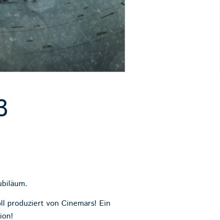
3
ubiläum.
oll produziert von
Cinemars
! Ein
ion!